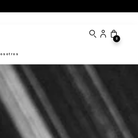
0
osotros