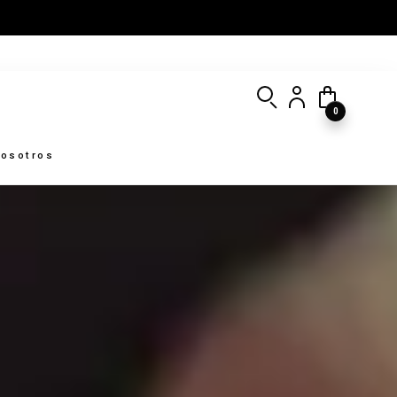
0
osotros