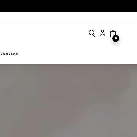
0
osotros