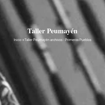
Taller Peumayén
Inicio
→
Taller Peumayén archivos - Primeros Pueblos