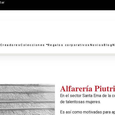
ter
Creadores
Colecciones
Regalos corporativos
Novios
Blog
N
Alfarería Piutri
En el sector Santa Ema de la co
de talentosas mujeres.
Es así como motivadas para apo