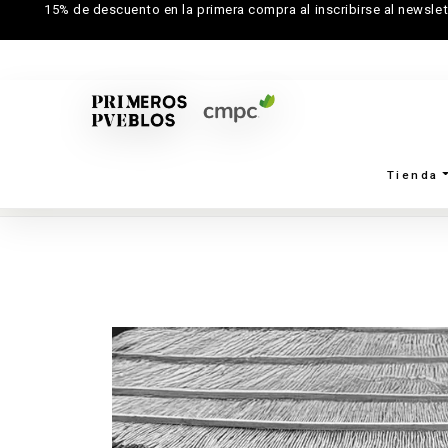
15% de descuento en la primera compra al inscribirse al newslet
Tienda
Inicio
→
Creadores
→
Alfarería Piutril