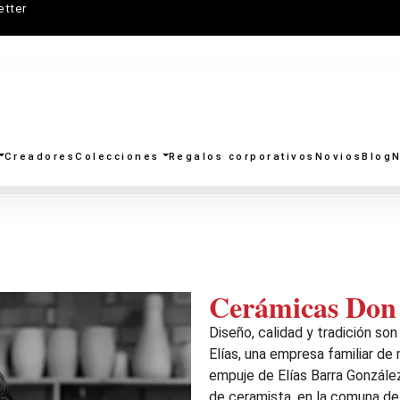
etter
Creadores
Colecciones
Regalos corporativos
Novios
Blog
N
Cerámicas Don 
Diseño, calidad y tradición so
Elías, una empresa familiar de 
empuje de Elías Barra González
de ceramista, en la comuna de 