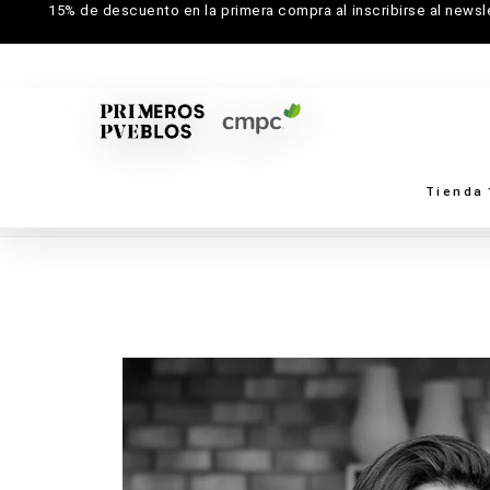
15% de descuento en la primera compra al inscribirse al newsl
Tienda
Inicio
→
Creadores
→
Cerámicas Don Elías