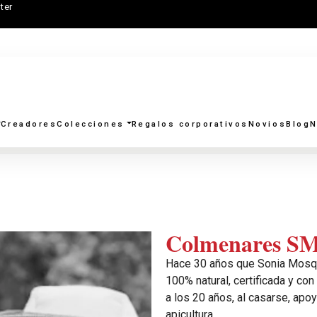
ter
Creadores
Colecciones
Regalos corporativos
Novios
Blog
N
Colmenares S
Hace 30 años que Sonia Mosqu
100% natural, certificada y co
a los 20 años, al casarse, apoy
apicultura.