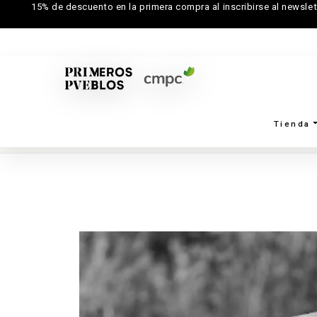
15% de descuento en la primera compra al inscribirse al newslet
Tienda
Inicio
→
Creadores
→
Colmenares SMG