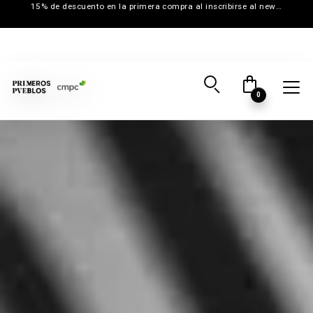
15% de descuento en la primera compra al inscribirse al newsletter
0