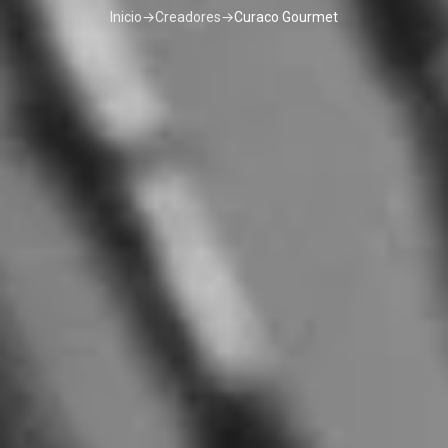
Inicio
→
Creadores
→
Curaco Gourmet