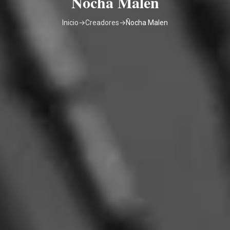
Ñocha Malen
Inicio
→
Creadores
→
Ñocha Malen