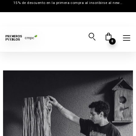
15% de descuento en la primera compra al inscribirse al newsletter
0
Inicio
→
Creadores
→
Pitiwë Nativo