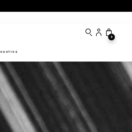
0
osotros