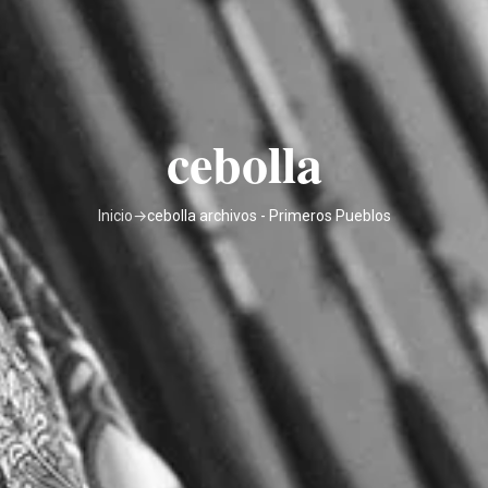
cebolla
Inicio
→
cebolla archivos - Primeros Pueblos