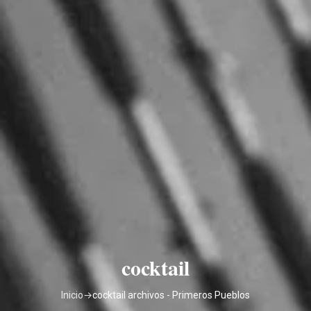
cocktail
Inicio
→
cocktail archivos - Primeros Pueblos