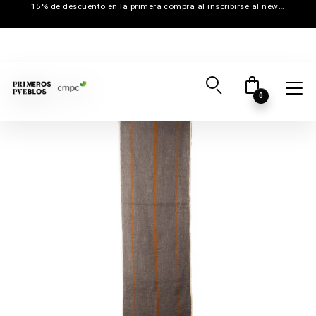
15% de descuento en la primera compra al inscribirse al newsletter
0