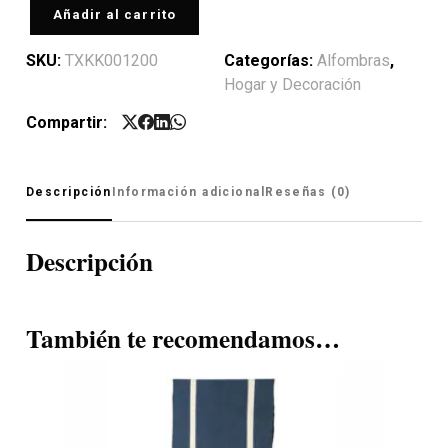
Añadir al carrito
SKU:
TXKK001200
Categorías:
Alfombras
,
Hogar y Decoración
Compartir:
Descripción
Información adicional
Reseñas (0)
Descripción
También te recomendamos…