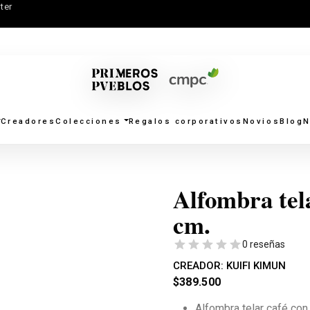
ter
Creadores
Colecciones
Regalos corporativos
Novios
Blog
N
Alfombra tel
cm.
0 reseñas
CREADOR:
KUIFI KIMUN
$
389.500
Alfombra telar café con