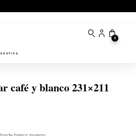
0
osotros
ar café y blanco 231×211
 borde blanco invierno.