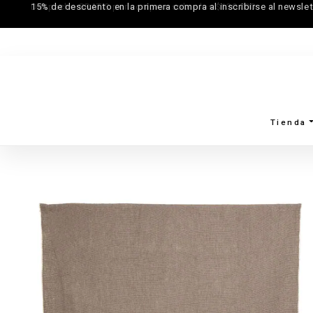
15% de descuento en la primera compra al inscribirse al newslet
Tienda