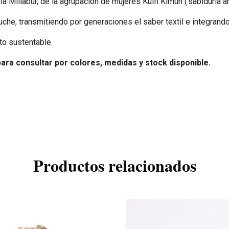
lia Millabur, de la agrupación de mujeres Kuifi Kimün (‘sabiduría 
apuche, transmitiendo por generaciones el saber textil e integra
to sustentable.
para consultar por colores, medidas y stock disponible.
Productos relacionados