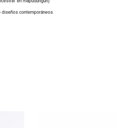
ancestral’ en mapudungún).
ndo diseños contemporáneos.