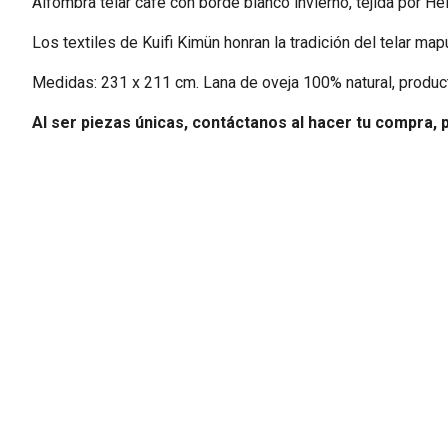
Alfombra telar café con borde blanco invierno, tejida por He
Los textiles de Kuifi Kimün honran la tradición del telar m
Medidas: 231 x 211 cm. Lana de oveja 100% natural, produc
Al ser piezas únicas, contáctanos al hacer tu compra, 