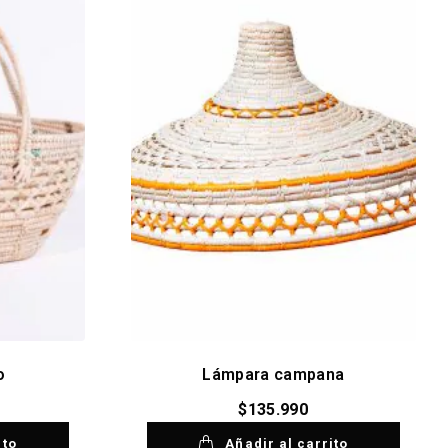
o
Lámpara campana
$
135.990
ito
Añadir al carrito