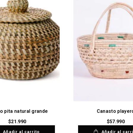
o pita natural grande
Canasto player
$
21.990
$
57.990
Añadir al carrito
Añadir al carr