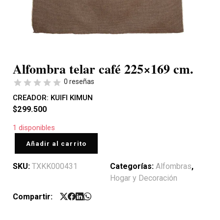
Alfombra telar café 225×169 cm.
0 reseñas
CREADOR:
KUIFI KIMUN
$
299.500
1 disponibles
Añadir al carrito
SKU:
TXKK000431
Categorías:
Alfombras
,
Hogar y Decoración
Compartir: