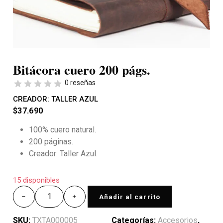
Bitácora cuero 200 págs.
0 reseñas
CREADOR:
TALLER AZUL
$
37.690
100% cuero natural.
200 páginas.
Creador: Taller Azul.
15 disponibles
Añadir al carrito
SKU:
TXTA000005
Categorías:
Accesorios
,