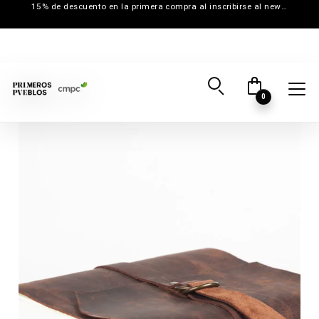
15% de descuento en la primera compra al inscribirse al newsletter
0