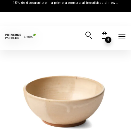
15% de descuento en la primera compra al inscribirse al newsletter
0