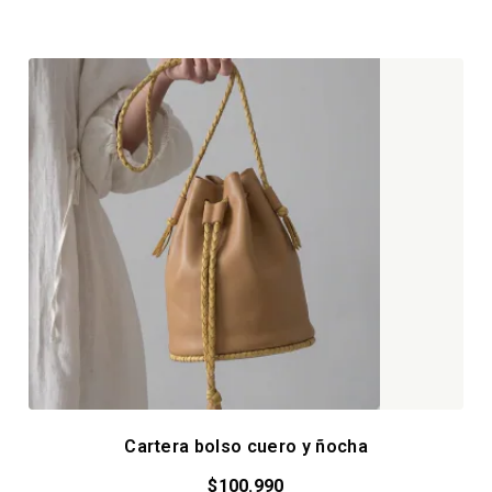
Cartera bolso cuero y ñocha
$
100.990