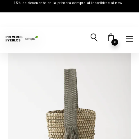
15% de descuento en la primera compra al inscribirse al newsletter
0