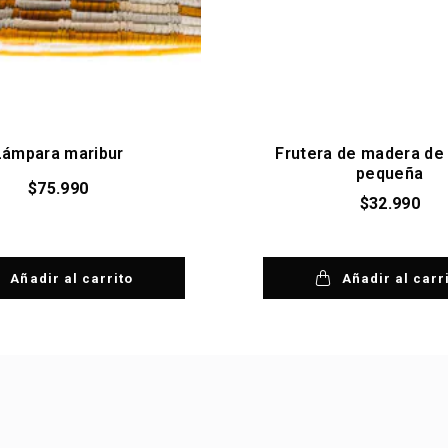
Lámpara maribur
Frutera de madera de
pequeña
$
75.990
$
32.990
Añadir al carrito
Añadir al carr