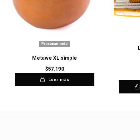
Próximamente
Metawe XL simple
$
57.190
Leer más