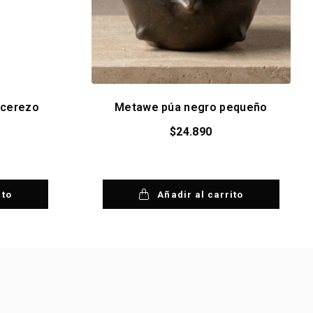
 cerezo
Metawe púa negro pequeño
$
24.890
ito
Añadir al carrito