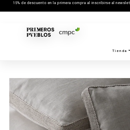
15% de descuento en la primera compra al inscribirse al newslet
Tienda