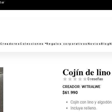
ter
Creadores
Colecciones
Regalos corporativos
Novios
Blog
N
Cojín de lino
0 reseñas
CREADOR:
WITRALWE
$
61.990
Cojín con lino y algodón
Incluye relleno.