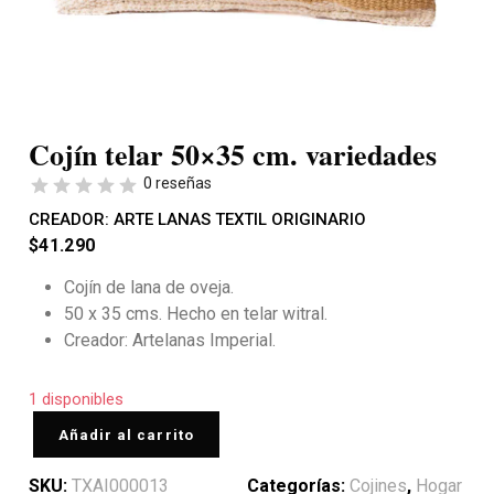
Cojín telar 50×35 cm. variedades
0 reseñas
CREADOR:
ARTE LANAS TEXTIL ORIGINARIO
$
41.290
Cojín de lana de oveja.
50 x 35 cms. Hecho en telar witral.
Creador: Artelanas Imperial.
1 disponibles
Añadir al carrito
SKU:
TXAI000013
Categorías:
Cojines
,
Hogar