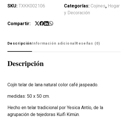
SKU:
TXKK002106
Categorías:
Cojines
,
Hogar
y Decoración
Compartir:
Descripción
Información adicional
Reseñas (0)
Descripción
Cojín telar de lana natural color café jaspeado.
medidas: 50 x 50 cm.
Hecho en telar tradicional por Yesica Antío, de la
agrupación de tejedoras Kuifi Kimün.