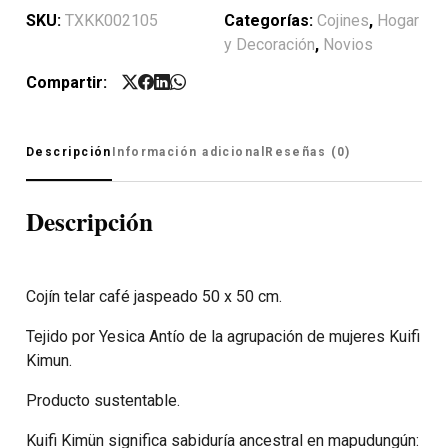
SKU:
TXKK002105
Categorías:
Cojines
,
Hogar
y Decoración
,
Novios
Compartir:
Descripción
Información adicional
Reseñas (0)
Descripción
Cojín telar café jaspeado 50 x 50 cm.
Tejido por Yesica Antío de la agrupación de mujeres Kuifi
Kimun.
Producto sustentable.
Kuifi Kimün significa sabiduría ancestral en mapudungún: