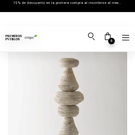
15% de descuento en la primera compra al inscribirse al newsletter
0