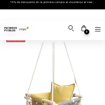
15% de descuento en la primera compra al inscribirse al newsletter
0
Día del Niño