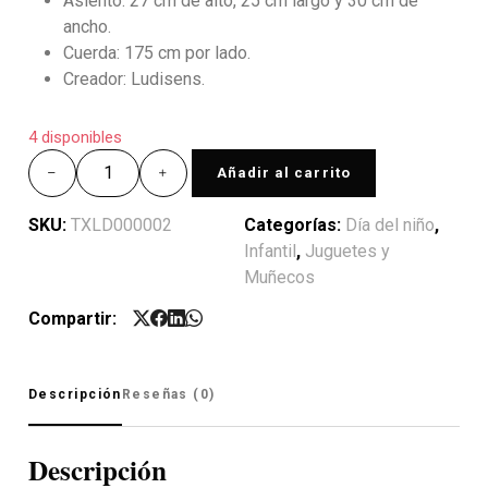
Asiento: 27 cm de alto, 25 cm largo y 30 cm de
ancho.
Cuerda: 175 cm por lado.
Creador: Ludisens.
4 disponibles
Añadir al carrito
SKU:
TXLD000002
Categorías:
Día del niño
,
Infantil
,
Juguetes y
Muñecos
Compartir:
Descripción
Reseñas (0)
Descripción