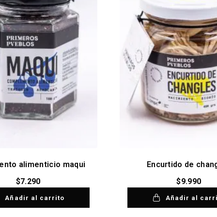
nto alimenticio maqui
Encurtido de chan
$
7.290
$
9.990
Añadir al carrito
Añadir al carr