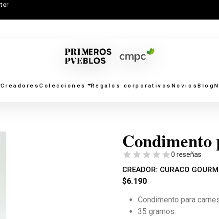
ter
Creadores
Colecciones
Regalos corporativos
Novios
Blog
N
Condimento 
0 reseñas
CREADOR:
CURACO GOURM
$
6.190
Condimento para carnes
35 gramos.