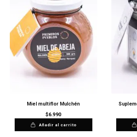
Miel multiflor Mulchén
Supleme
$
6.990
Añadir al carrito