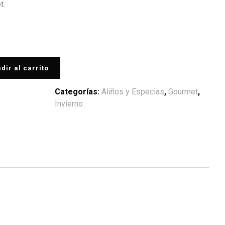
t.
dir al carrito
Categorías:
Aliños y Especias
,
Gourmet
,
Invierno