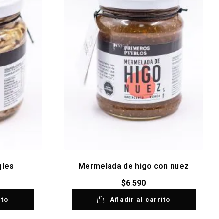
gles
Mermelada de higo con nuez
$
6.590
ito
Añadir al carrito