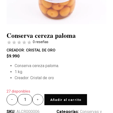
Conserva cereza paloma
0 reseñas
CREADOR:
CRISTAL DE ORO
$
9.990
Conserva cereza paloma.
1 kg.
Creador: Cristal de oro
27 disponibles
Añadir al carrito
SKU:
ALCR000006
Categorías:
Conservas y