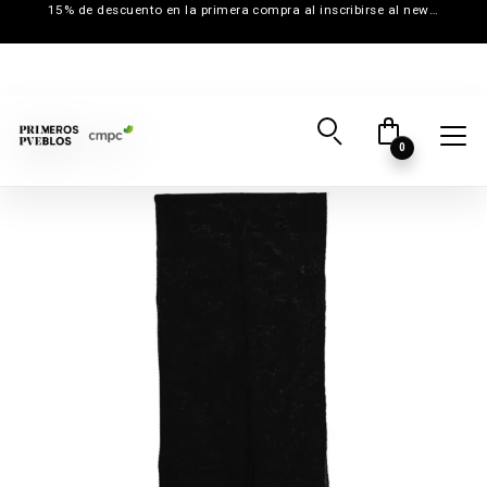
15% de descuento en la primera compra al inscribirse al newsletter
0