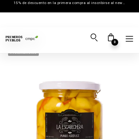
15% de descuento en la primera compra al inscribirse al newsletter
0
Próximamente