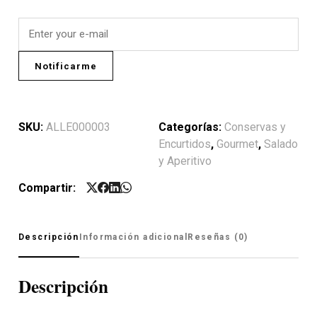
Notificarme
SKU:
ALLE000003
Categorías:
Conservas y
Encurtidos
,
Gourmet
,
Salado
y Aperitivo
Compartir:
Descripción
Información adicional
Reseñas (0)
Descripción