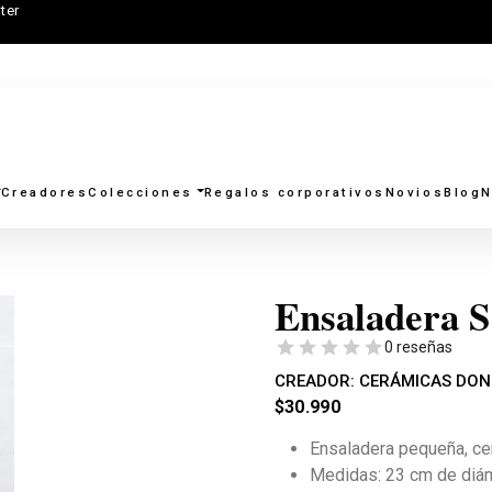
ter
Creadores
Colecciones
Regalos corporativos
Novios
Blog
N
Ensaladera S
0 reseñas
CREADOR:
CERÁMICAS DON 
$
30.990
Ensaladera pequeña, ce
Medidas: 23 cm de diám