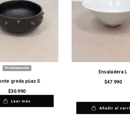
Próximamente
Ensaladera L
ente greda púas S
$
47.990
$
30.990
Leer más
Añadir al carr