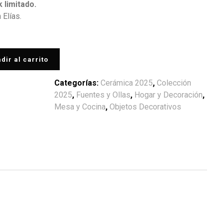
 limitado.
Elías.
dir al carrito
Categorías:
Cerámica 2025
,
Colección
2025
,
Fuentes y Ollas
,
Hogar y Decoración
,
Mesa y Cocina
,
Objetos Decorativos