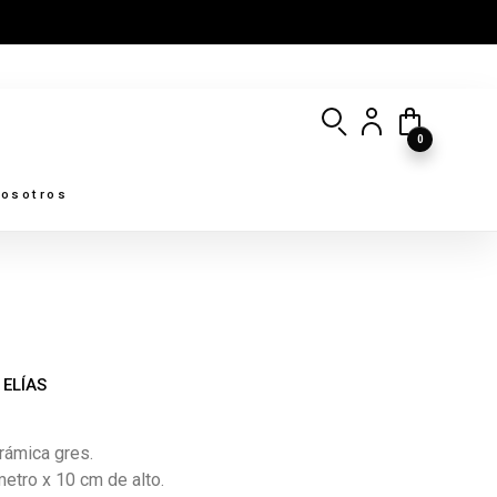
0
osotros
ELÍAS
rámica gres.
etro x 10 cm de alto.