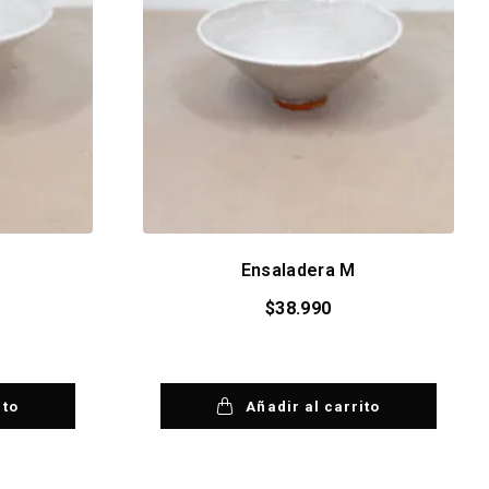
Ensaladera M
$
38.990
ito
Añadir al carrito