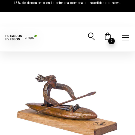
15% de descuento en la primera compra al inscribirse al newsletter
0