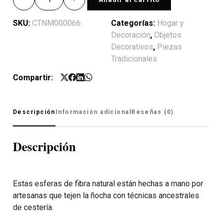
SKU:
CTNM000066
Categorías:
Hogar y
Decoración
,
Objetos
Decorativos
,
Piezas
Tradicionales
Compartir:
Descripción
Información adicional
Reseñas (0)
Descripción
Estas esferas de fibra natural están hechas a mano por
artesanas que tejen la ñocha con técnicas ancestrales
de cestería.