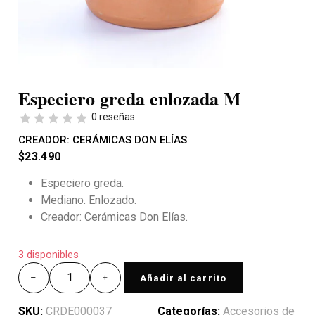
Especiero greda enlozada M
0 reseñas
CREADOR:
CERÁMICAS DON ELÍAS
$
23.490
Especiero greda.
Mediano. Enlozado.
Creador: Cerámicas Don Elías.
3 disponibles
Añadir al carrito
SKU:
CRDE000037
Categorías:
Accesorios de