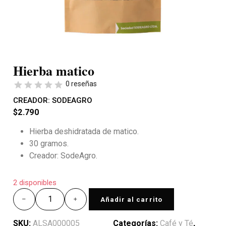
Hierba matico
0 reseñas
CREADOR:
SODEAGRO
$
2.790
Hierba deshidratada de matico.
30 gramos.
Creador: SodeAgro.
2 disponibles
Añadir al carrito
SKU:
ALSA000005
Categorías:
Café y Té
,