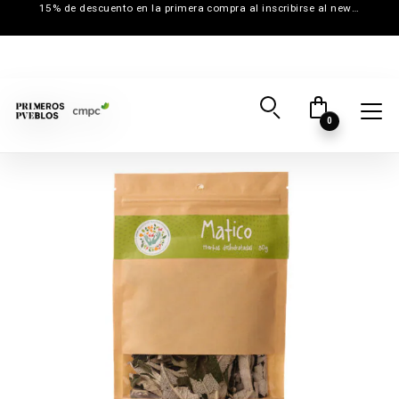
15% de descuento en la primera compra al inscribirse al newsletter
0