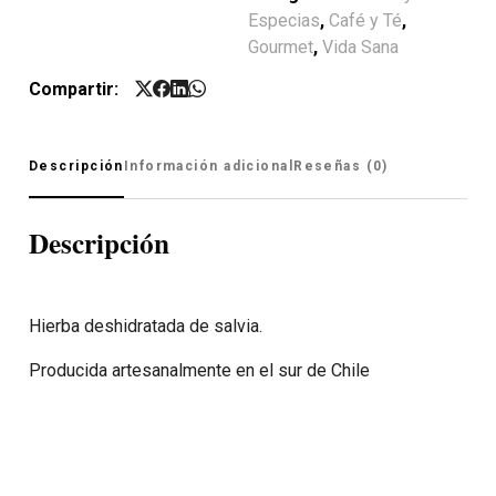
Especias
,
Café y Té
,
Gourmet
,
Vida Sana
Compartir:
Descripción
Información adicional
Reseñas (0)
Descripción
Hierba deshidratada de salvia.
Producida artesanalmente en el sur de Chile