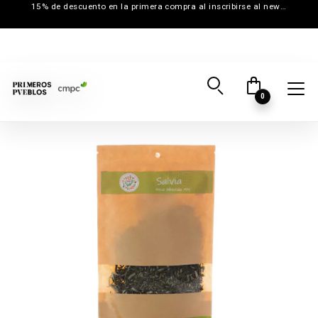
15% de descuento en la primera compra al inscribirse al newsletter
0