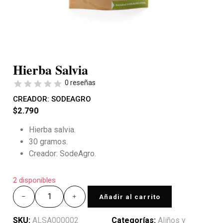
Hierba Salvia
0 reseñas
CREADOR:
SODEAGRO
$
2.790
Hierba salvia.
30 gramos.
Creador: SodeAgro.
2 disponibles
Añadir al carrito
SKU:
ALSA000002
Categorías:
Aliños y