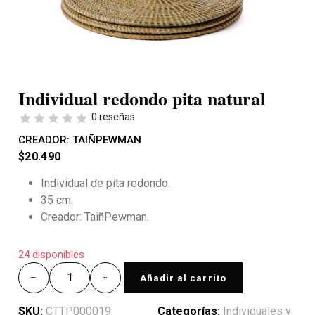
Individual redondo pita natural
0 reseñas
CREADOR:
TAIÑPEWMAN
$
20.490
Individual de pita redondo.
35 cm.
Creador: TaiñPewman.
24 disponibles
Añadir al carrito
SKU:
CTTP000019
Categorías:
Individuales y