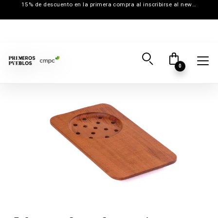
15% de descuento en la primera compra al inscribirse al newsletter
0