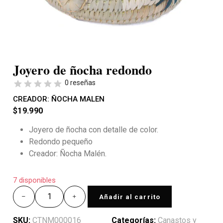
Joyero de ñocha redondo
0 reseñas
CREADOR:
ÑOCHA MALEN
$
19.990
Joyero de ñocha con detalle de color.
Redondo pequeño
Creador: Ñocha Malén.
7 disponibles
Añadir al carrito
SKU:
CTNM000016
Categorías:
Canastos y