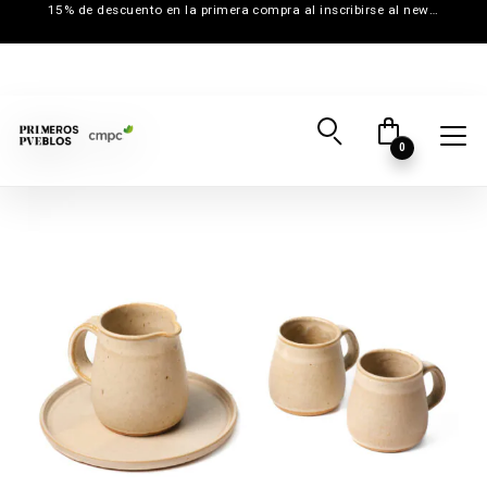
15% de descuento en la primera compra al inscribirse al newsletter
0