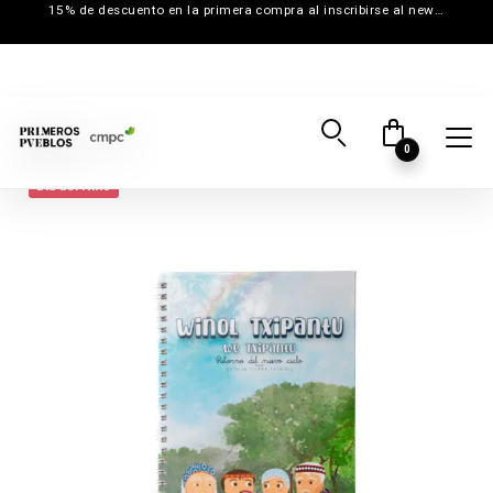
15% de descuento en la primera compra al inscribirse al newsletter
0
Día del Niño