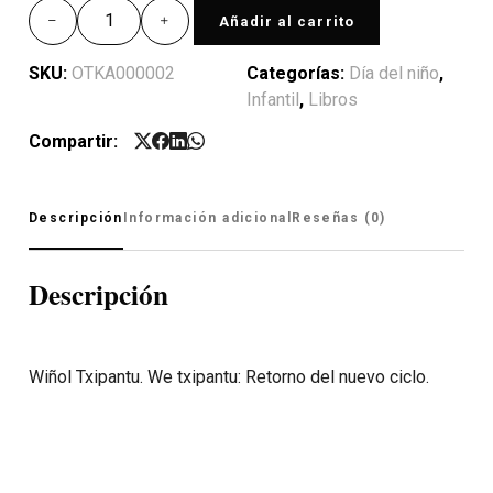
Añadir al carrito
SKU:
OTKA000002
Categorías:
Día del niño
,
Infantil
,
Libros
Compartir:
Descripción
Información adicional
Reseñas (0)
Descripción
Wiñol Txipantu. We txipantu: Retorno del nuevo ciclo.