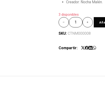
Creador: Ñocha Malén.
3 disponibles
Aña
SKU:
CTNM000008
Compartir: