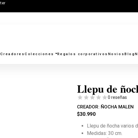
ter
Creadores
Colecciones
Regalos corporativos
Novios
Blog
N
Llepu de ñoc
0 reseñas
CREADOR:
ÑOCHA MALEN
$
30.990
Llepu de ñocha varios d
Medidas: 30 cm.