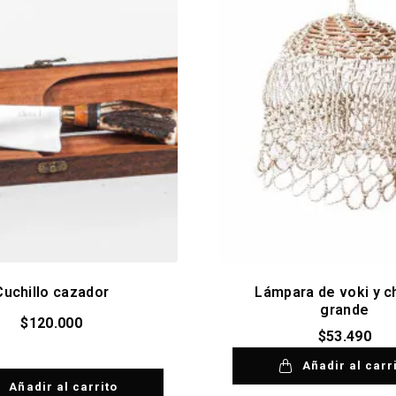
Cuchillo cazador
Lámpara de voki y 
grande
$
120.000
$
53.490
Añadir al carr
Añadir al carrito