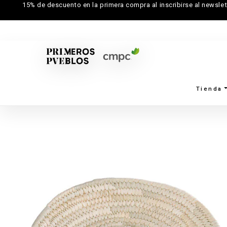
15% de descuento en la primera compra al inscribirse al newslet
Tienda