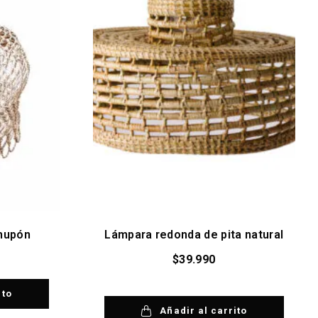
chupón
Lámpara redonda de pita natural
$
39.990
ito
Añadir al carrito