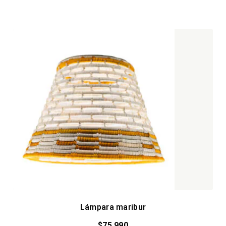
Lámpara maribur
$
75.990