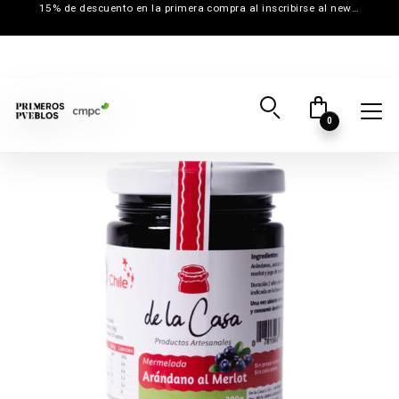
15% de descuento en la primera compra al inscribirse al newsletter
0