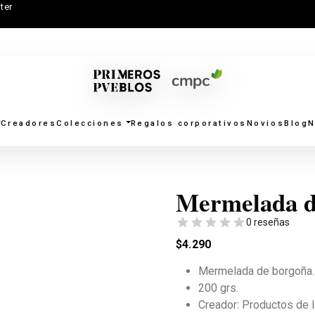
ter
Creadores
Colecciones
Regalos corporativos
Novios
Blog
N
Mermelada d
0 reseñas
$
4.290
Mermelada de borgoña.
200 grs.
Creador: Productos de l