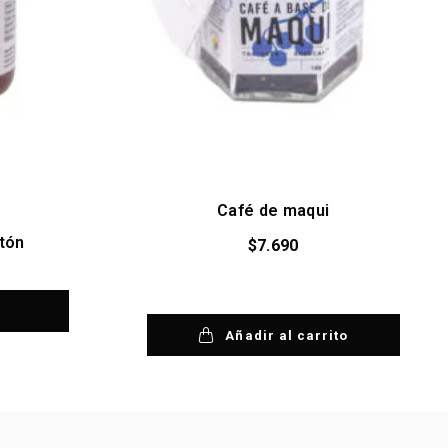
Café de maqui
tón
$
7.690
Añadir al carrito