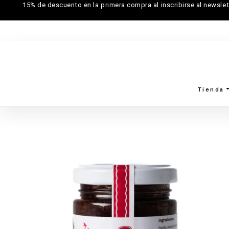
15% de descuento en la primera compra al inscribirse al newslet
Tienda