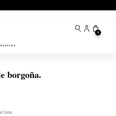
0
osotros
e borgoña.
a Casa.