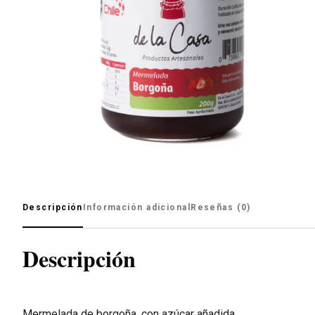
Descripción
Información adicional
Reseñas (0)
Descripción
Mermelada de borgoña, con azúcar añadida.