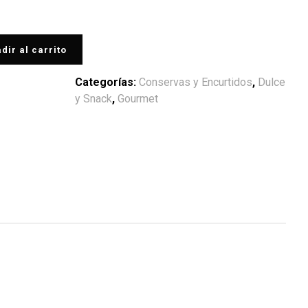
dir al carrito
Categorías:
Conservas y Encurtidos
,
Dulce
y Snack
,
Gourmet