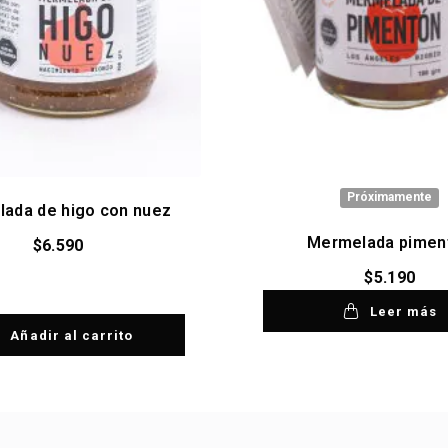
Próximamente
ada de higo con nuez
Mermelada pimen
$
6.590
$
5.190
Leer más
Añadir al carrito