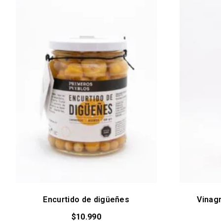
Encurtido de digüeñes
Vinag
$
10.990