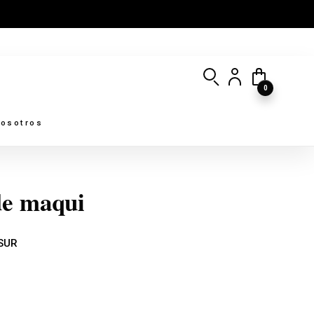
0
osotros
e maqui
 SUR