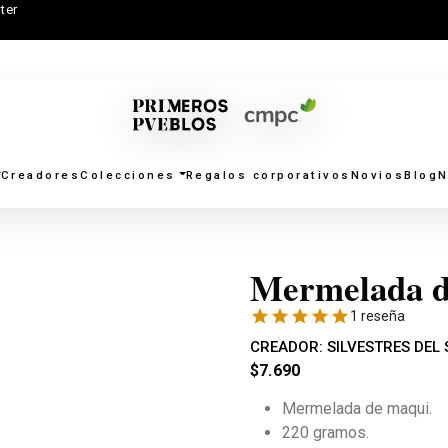
ter
Creadores
Colecciones
Regalos corporativos
Novios
Blog
N
Mermelada d
1 reseña
CREADOR:
SILVESTRES DEL
$
7.690
Mermelada de maqui.
220 gramos.