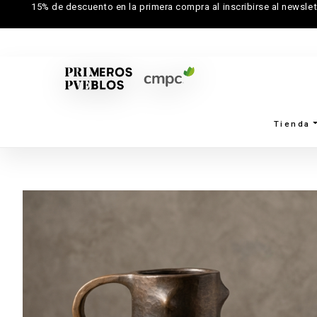
15% de descuento en la primera compra al inscribirse al newslet
Tienda