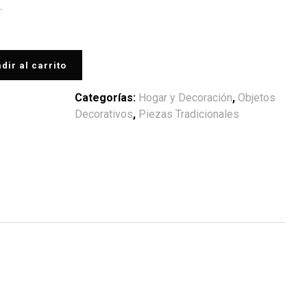
.
dir al carrito
Categorías:
Hogar y Decoración
,
Objetos
Decorativos
,
Piezas Tradicionales