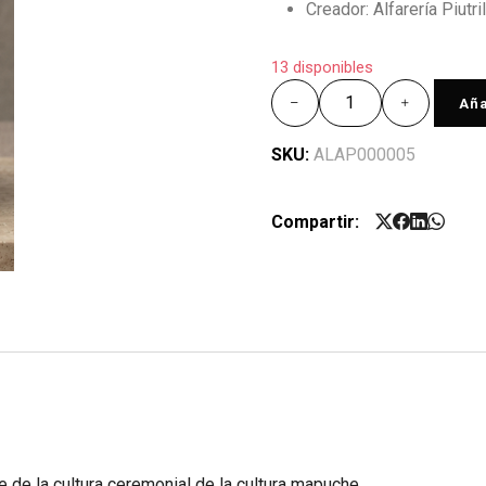
Creador: Alfarería Piutril
13 disponibles
Aña
SKU:
ALAP000005
Compartir:
 de la cultura ceremonial de la cultura mapuche.