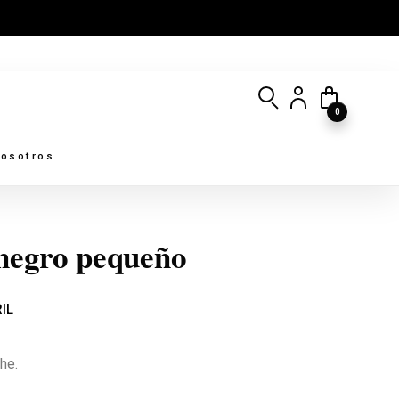
0
osotros
negro pequeño
IL
he.