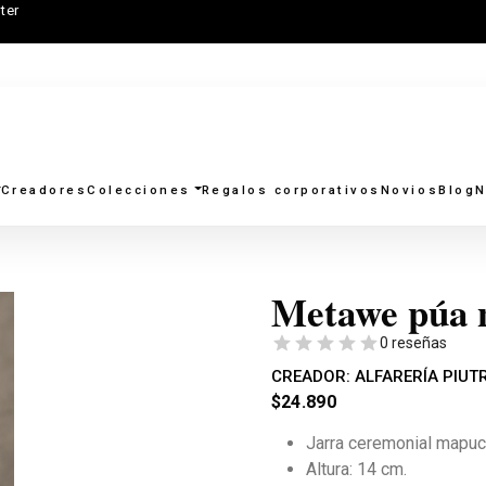
ter
Creadores
Colecciones
Regalos corporativos
Novios
Blog
N
Metawe púa 
0 reseñas
CREADOR:
ALFARERÍA PIUTR
$
24.890
Jarra ceremonial mapuc
Altura: 14 cm.