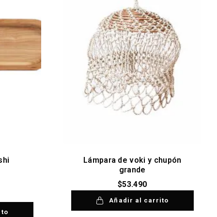
shi
Lámpara de voki y chupón
grande
$
53.490
Añadir al carrito
ito