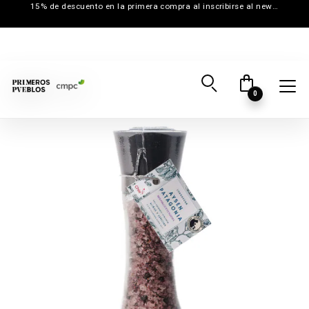
15% de descuento en la primera compra al inscribirse al newsletter
0