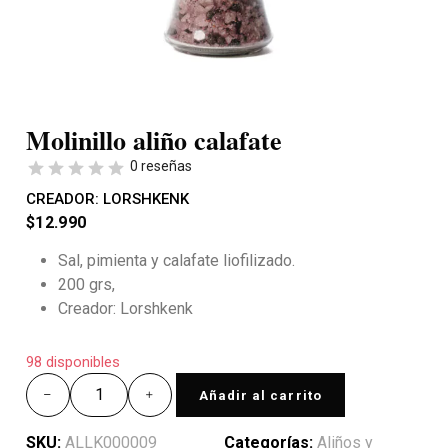
Molinillo aliño calafate
0 reseñas
CREADOR:
LORSHKENK
$
12.990
Sal, pimienta y calafate liofilizado.
200 grs,
Creador: Lorshkenk
98 disponibles
Añadir al carrito
SKU:
ALLK000009
Categorías:
Aliños y