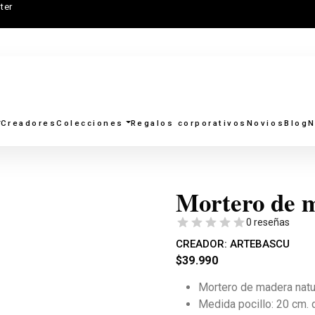
ter
Creadores
Colecciones
Regalos corporativos
Novios
Blog
N
Mortero de 
0 reseñas
CREADOR:
ARTEBASCU
$
39.990
Mortero de madera natur
Medida pocillo: 20 cm. 