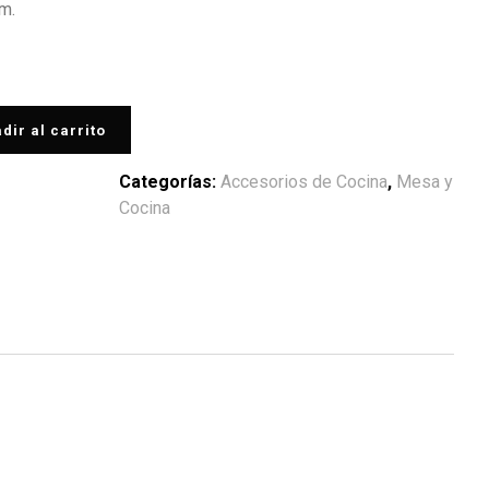
m.
dir al carrito
Categorías:
Accesorios de Cocina
,
Mesa y
Cocina