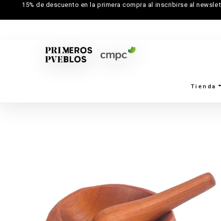
15% de descuento en la primera compra al inscribirse al newslet
Tienda