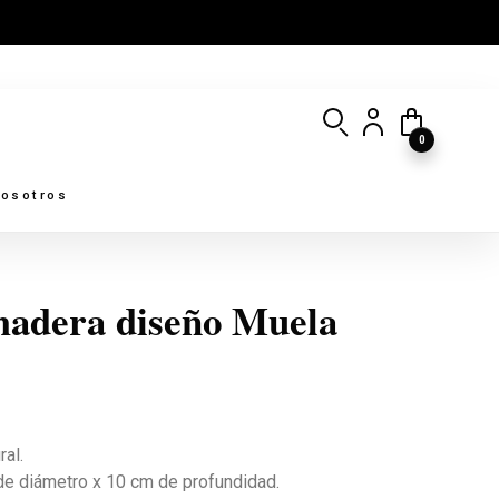
0
osotros
madera diseño Muela
al.
de diámetro x 10 cm de profundidad.