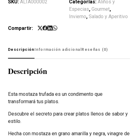
SKU:
ALTA000002
Categorías:
Aliños y
Especias
,
Gourmet
,
Invierno
,
Salado y Aperitivo
Compartir:
Descripción
Información adicional
Reseñas (0)
Descripción
Esta mostaza trufada es un condimento que
transformará tus platos.
Descubre el secreto para crear platos llenos de sabor y
estilo.
Hecha con mostaza en grano amarilla y negra, vinagre de