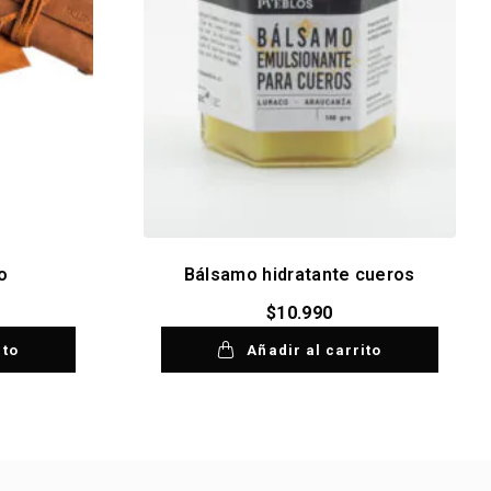
o
Bálsamo hidratante cueros
$
10.990
ito
Añadir al carrito