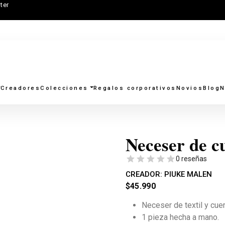
ter
Creadores
Colecciones
Regalos corporativos
Novios
Blog
N
Neceser de c
0 reseñas
CREADOR:
PIUKE MALEN
$
45.990
Neceser de textil y cuer
1 pieza hecha a mano.