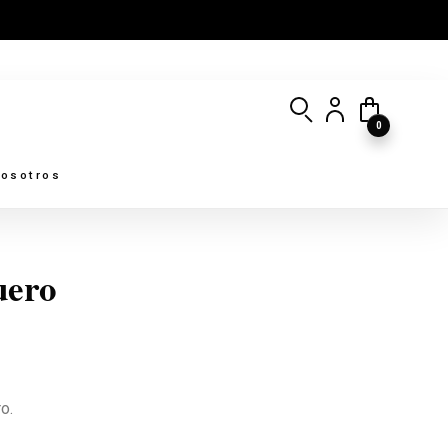
0
osotros
uero
o.