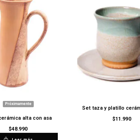
Próximamente
Set taza y platillo cerá
cerámica alta con asa
$
11.990
$
48.990
Leer más