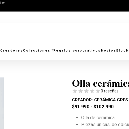
ter
Creadores
Colecciones
Regalos corporativos
Novios
Blog
N
Olla cerámic
0 reseñas
CREADOR:
CERÁMICA GRES
$
91.990
-
$
102.990
Olla de cerámica.
Piezas únicas, de edició