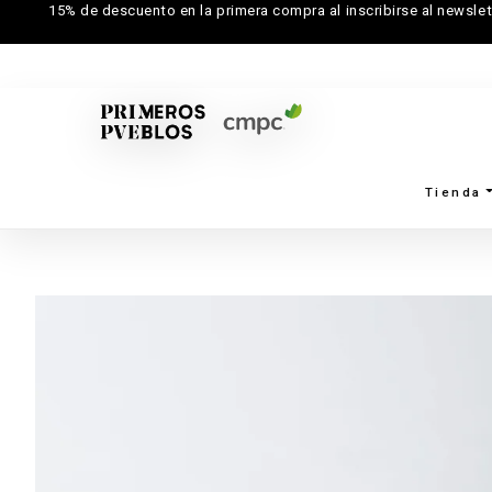
15% de descuento en la primera compra al inscribirse al newslet
Tienda