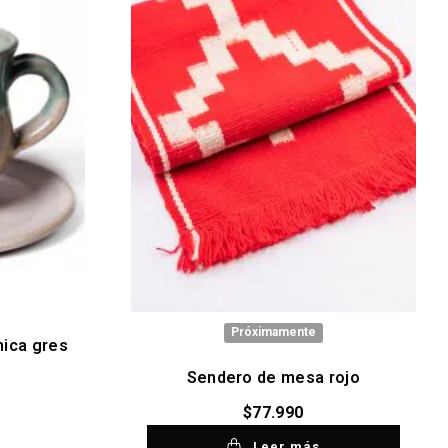
Próximamente
mica gres
Sendero de mesa rojo
$
77.990
Leer más